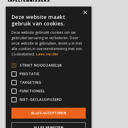
TAFELTENNISSERS
×
Kampen
Deze website maakt
Privé trainingen
gebruik van cookies.
Verjaardagsfeestjes
Deze website gebruikt cookies om uw
gebruikerservaring te verbeteren. Door
onze website te gebruiken, stemt u in met
PARTICULIEREN
alle cookies in overeenstemming met ons
Cookiebeleid.
Lees verder
Feesten en partijen
Verjaardagsfeestjes
STRIKT NOODZAKELIJK
Kampen
PRESTATIE
Privé trainingen
TARGETING
FUNCTIONEEL
INSTELLINGEN
NIET-GECLASSIFICEERD
Zorginstellingen
ALLES ACCEPTEREN
ALLES AFWIJZEN