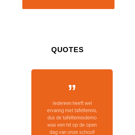
QUOTES
Iedereen heeft wel
ervaring met tafeltennis,
dus de tafeltennisdemo
was een hit op de open
dag van onze school!