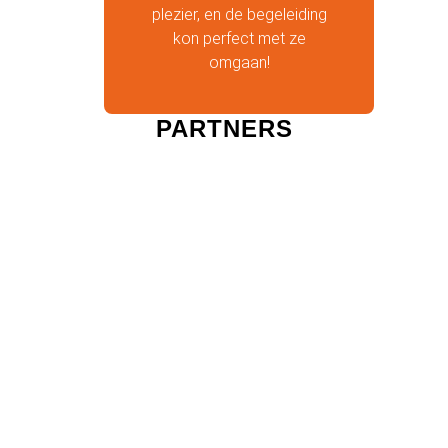
plezier, en de begeleiding
kon perfect met ze
omgaan!
PARTNERS