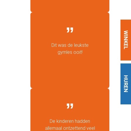
WINKEL
Dit was de leukste
gymles ooit!
HUREN
De kinderen hadden
allemaal ontzettend veel