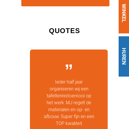
WINKEL
QUOTES
HUREN
Ieder half jaar
organiseren wij een
tafeltennistoernooi op
het werk. MJ regelt de
materialen en op- en
afbouw. Super fijn en een
TOP kwaliteit