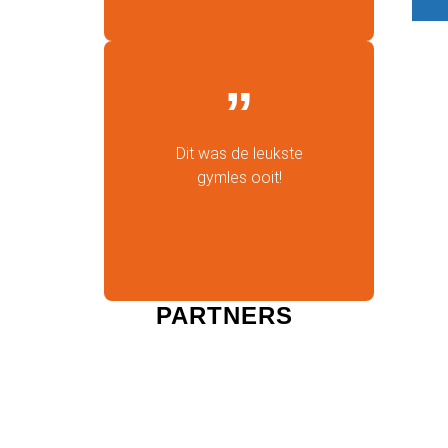
Dit was de leukste
gymles ooit!
PARTNERS