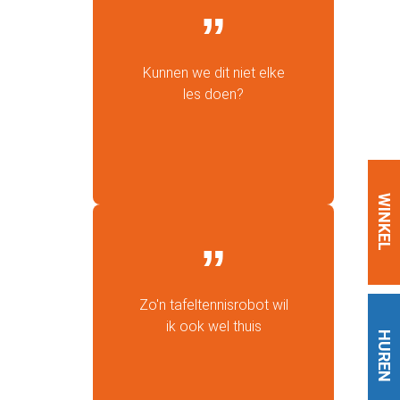
Kunnen we dit niet elke
les doen?
WINKEL
Zo'n tafeltennisrobot wil
ik ook wel thuis
HUREN