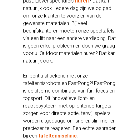
past. Liever speeltafels
huren
? Dat kan
natuurlijk ook. Iedere dag zijn we op pad
om onze klanten te voorzien van de
gewenste materialen. Bij veel
bedrijfskantoren moeten onze speeltafels
via een lift naar een andere verdieping. Dat
is geen enkel probleem en doen we graag
voor u. Outdoor materialen huren? Dat kan
natuurlijk ook.
En bent u al bekend met onze
tafeltennisrobots en FastPong?! FastPong
is dé ultieme combinatie van fun, focus en
topsport. Dit innovatieve licht- en
reactiesysteem met oplichtende targets
zorgen voor directe actie, terwijl spelers
worden uitgedaagd om sneller, slimmer en
preciezer te reageren. Een echte aanrader
bij een
tafeltennisclinic
.