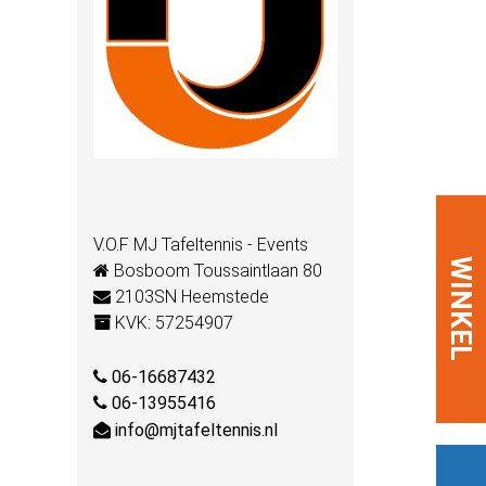
V.O.F MJ Tafeltennis - Events
WINKEL
Bosboom Toussaintlaan 80
2103SN Heemstede
KVK: 57254907
06-16687432
06-13955416
info@mjtafeltennis.nl