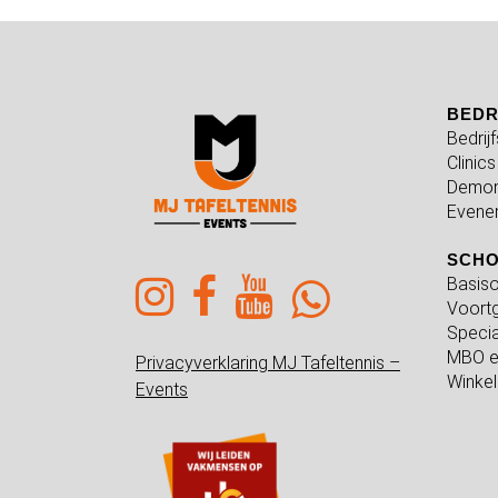
BEDR
Bedrij
Clinics
Demon
Evene
SCH
Basiso
Voortg
Specia
MBO e
Privacyverklaring MJ Tafeltennis –
Winkel
Events