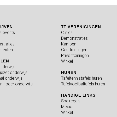
IJVEN
TT VERENIGINGEN
fs events
Clinics
Demonstraties
straties
Kampen
menten
Gasttrainingen
Privé trainingen
OLEN
Winkel
nderwijs
ezet onderwijs
HUREN
al onderwijs
Tafeltennistafels huren
n hoger onderwijs
Tafelvoetbaltafels huren
HANDIGE LINKS
Spelregels
Media
Winkel