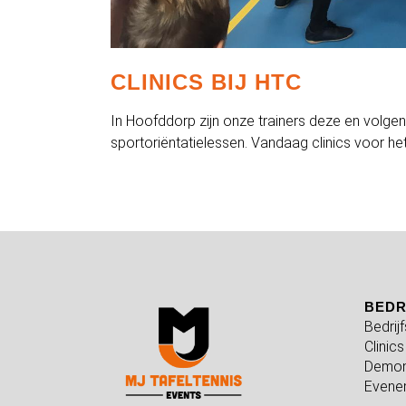
CLINICS BIJ HTC
In Hoofddorp zijn onze trainers deze en volg
sportoriëntatielessen. Vandaag clinics voor h
BEDR
Bedrij
Clinics
Demon
Evene