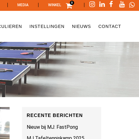
0
|
|
|
MEDIA
WINKEL
CULIEREN
INSTELLINGEN
NIEUWS
CONTACT
RECENTE BERICHTEN
Nieuw bij MJ: FastPong
MJ Tafeltenniskamp 2025