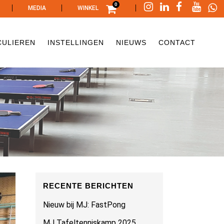
0
|
|
|
MEDIA
WINKEL
CULIEREN
INSTELLINGEN
NIEUWS
CONTACT
RECENTE BERICHTEN
Nieuw bij MJ: FastPong
MJ Tafeltenniskamp 2025