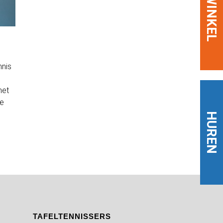
WINKEL
nnis
het
ze
HUREN
TAFELTENNISSERS