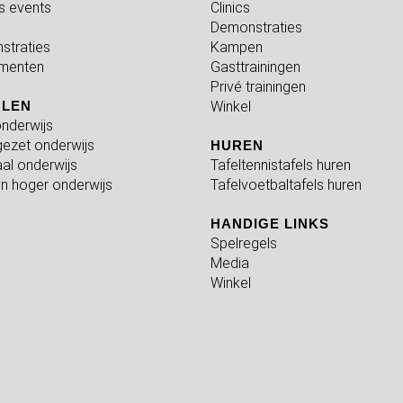
fs events
Clinics
Demonstraties
straties
Kampen
menten
Gasttrainingen
Privé trainingen
OLEN
Winkel
nderwijs
ezet onderwijs
HUREN
al onderwijs
Tafeltennistafels huren
n hoger onderwijs
Tafelvoetbaltafels huren
HANDIGE LINKS
Spelregels
Media
Winkel