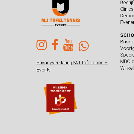
Bedrij
Clinics
Demon
Evene
SCH
Basiso
Voortg
Specia
MBO e
Privacyverklaring MJ Tafeltennis –
Winkel
Events