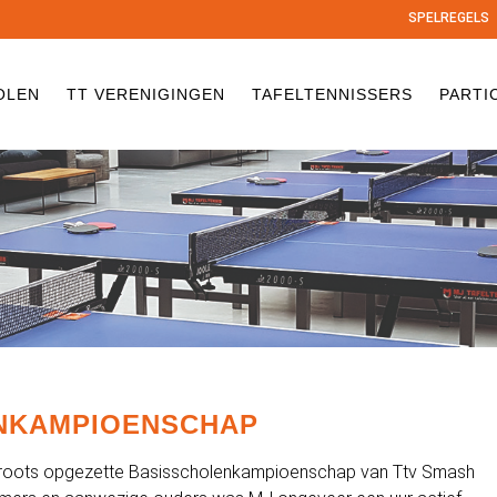
SPELREGELS
OLEN
TT VERENIGINGEN
TAFELTENNISSERS
PARTI
ENKAMPIOENSCHAP
roots opgezette Basisscholenkampioenschap van Ttv Smash