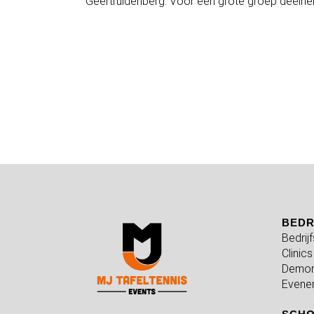
Geertruidenberg. Voor een grote groep deeln
BEDR
Bedrij
Clinics
Demon
Evene