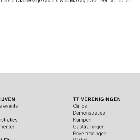
emers en aanwezige ouders was MJ ongeveer een uur actief.
IJVEN
TT VERENIGINGEN
fs events
Clinics
Demonstraties
straties
Kampen
menten
Gasttrainingen
Privé trainingen