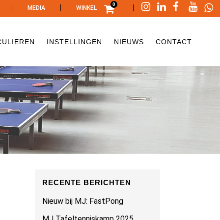
0
|
|
|
MEDIA
WINKEL
CULIEREN
INSTELLINGEN
NIEUWS
CONTACT
RECENTE BERICHTEN
Nieuw bij MJ: FastPong
MJ Tafeltenniskamp 2025