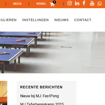
0
|
|
|
MEDIA
WINKEL
CULIEREN
INSTELLINGEN
NIEUWS
CONTACT
RECENTE BERICHTEN
Nieuw bij MJ: FastPong
MJ Tafeltenniskamp 2025