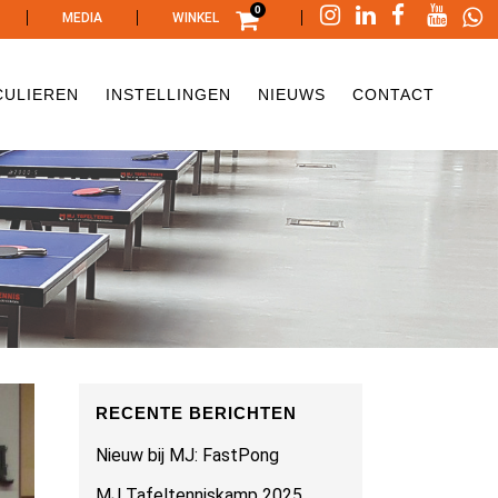
0
|
|
|
MEDIA
WINKEL
CULIEREN
INSTELLINGEN
NIEUWS
CONTACT
RECENTE BERICHTEN
Nieuw bij MJ: FastPong
MJ Tafeltenniskamp 2025