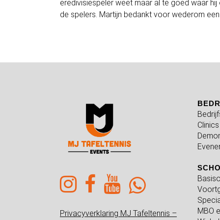
eredivisiespeler weet maar al te goed waar hi
de spelers. Martijn bedankt voor wederom een
BEDR
Bedrij
Clinics
Demon
Evene
SCH
Basiso
Voortg
Specia
MBO e
Privacyverklaring MJ Tafeltennis –