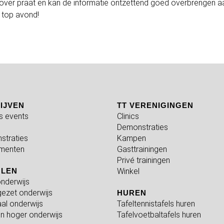
j over praat en kan de informatie ontzettend goed overbrengen a
 top avond!
IJVEN
TT VERENIGINGEN
fs events
Clinics
Demonstraties
straties
Kampen
menten
Gasttrainingen
Privé trainingen
OLEN
Winkel
nderwijs
ezet onderwijs
HUREN
al onderwijs
Tafeltennistafels huren
n hoger onderwijs
Tafelvoetbaltafels huren