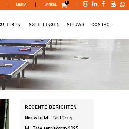
0
|
|
|
MEDIA
WINKEL
CULIEREN
INSTELLINGEN
NIEUWS
CONTACT
RECENTE BERICHTEN
Nieuw bij MJ: FastPong
MJ Tafeltenniskamp 2025