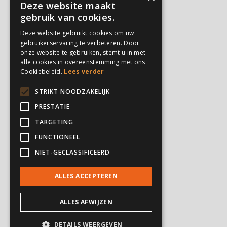
Kampen
Deze website maakt
Privé trainingen
gebruik van cookies.
Verjaardagsfeestjes
Deze website gebruikt cookies om uw
gebruikerservaring te verbeteren. Door
onze website te gebruiken, stemt u in met
PARTICULIEREN
alle cookies in overeenstemming met ons
Cookiebeleid.
Lees verder
Feesten en partijen
Verjaardagsfeestjes
STRIKT NOODZAKELIJK
Kampen
PRESTATIE
Privé trainingen
TARGETING
FUNCTIONEEL
INSTELLINGEN
NIET-GECLASSIFICEERD
Zorginstellingen
ALLES ACCEPTEREN
ALLES AFWIJZEN
DETAILS WEERGEVEN