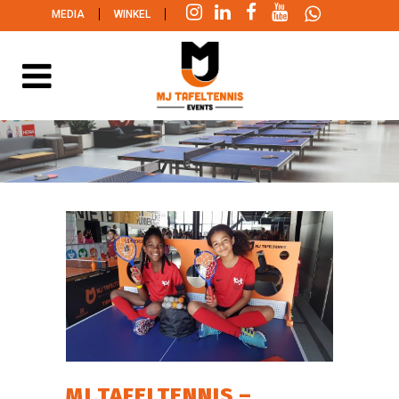
|
|
MEDIA
WINKEL
MJ TAFELTENNIS –