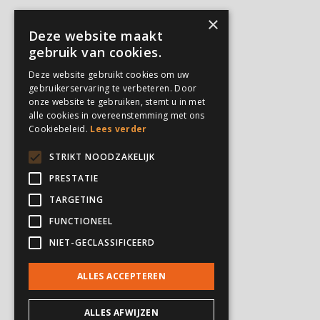
×
Kampen
Deze website maakt
Privé trainingen
gebruik van cookies.
Verjaardagsfeestjes
Deze website gebruikt cookies om uw
gebruikerservaring te verbeteren. Door
onze website te gebruiken, stemt u in met
PARTICULIEREN
alle cookies in overeenstemming met ons
Cookiebeleid.
Lees verder
Feesten en partijen
Verjaardagsfeestjes
STRIKT NOODZAKELIJK
Kampen
PRESTATIE
Privé trainingen
TARGETING
FUNCTIONEEL
INSTELLINGEN
NIET-GECLASSIFICEERD
Zorginstellingen
ALLES ACCEPTEREN
ALLES AFWIJZEN