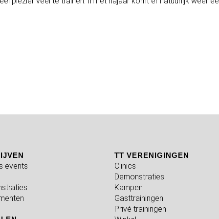
plezier veel te trainen. In het najaar komt er natuurlijk weer e
IJVEN
TT VERENIGINGEN
fs events
Clinics
Demonstraties
straties
Kampen
menten
Gasttrainingen
Privé trainingen