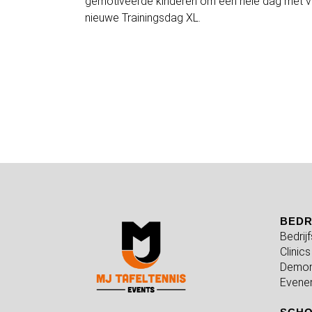
gemotiveerde kinderen om een hele dag met veel 
nieuwe Trainingsdag XL.
BEDR
Bedrij
Clinics
Demon
Evene