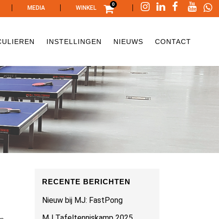
0
|
|
|
MEDIA
WINKEL
CULIEREN
INSTELLINGEN
NIEUWS
CONTACT
RECENTE BERICHTEN
Nieuw bij MJ: FastPong
MJ Tafeltenniskamp 2025