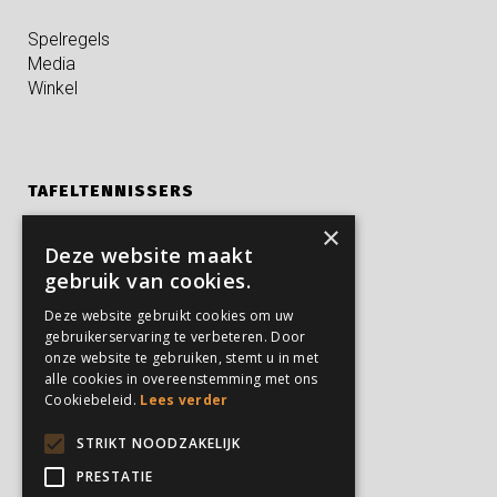
Spelregels
Media
Winkel
TAFELTENNISSERS
×
Kampen
Deze website maakt
Privé trainingen
gebruik van cookies.
Verjaardagsfeestjes
Deze website gebruikt cookies om uw
gebruikerservaring te verbeteren. Door
onze website te gebruiken, stemt u in met
PARTICULIEREN
alle cookies in overeenstemming met ons
Cookiebeleid.
Lees verder
Feesten en partijen
Verjaardagsfeestjes
STRIKT NOODZAKELIJK
Kampen
PRESTATIE
Privé trainingen