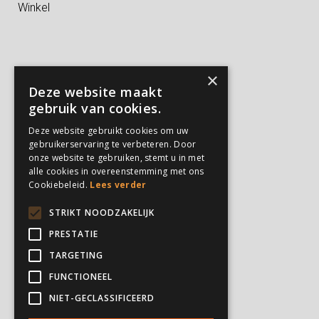
Winkel
TAFELTENNISSERS
×
Deze website maakt
gebruik van cookies.
Kampen
Privé trainingen
Deze website gebruikt cookies om uw
Verjaardagsfeestjes
gebruikerservaring te verbeteren. Door
onze website te gebruiken, stemt u in met
alle cookies in overeenstemming met ons
Cookiebeleid.
Lees verder
PARTICULIEREN
STRIKT NOODZAKELIJK
Feesten en partijen
PRESTATIE
Verjaardagsfeestjes
Kampen
TARGETING
Privé trainingen
FUNCTIONEEL
NIET-GECLASSIFICEERD
INSTELLINGEN