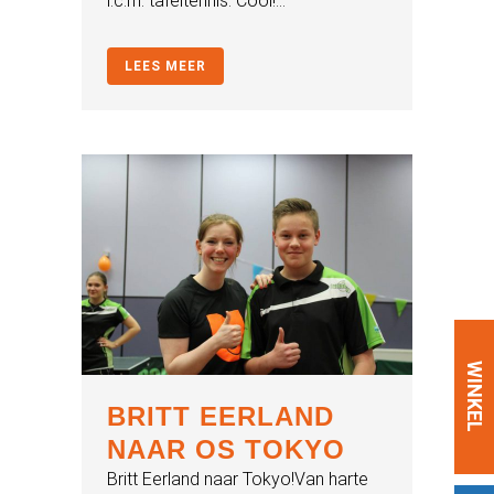
i.c.m. tafeltennis. Cool!...
LEES MEER
WINKEL
BRITT EERLAND
NAAR OS TOKYO
Britt Eerland naar Tokyo!Van harte