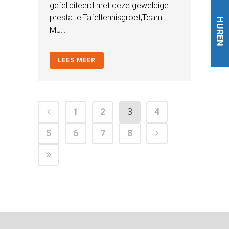
gefeliciteerd met deze geweldige
prestatie!Tafeltennisgroet,Team
HUREN
MJ....
LEES MEER
1
2
3
4
5
6
7
8