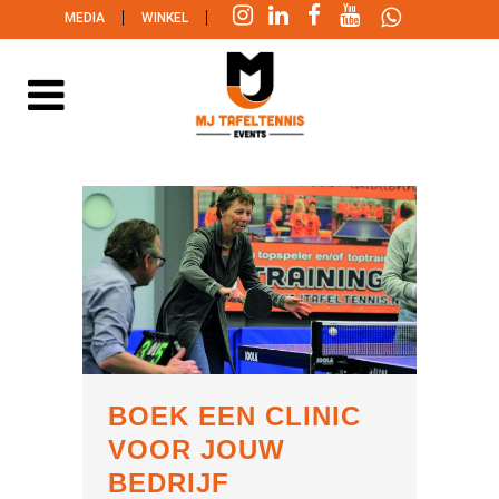
|
|
MEDIA
WINKEL
BOEK EEN CLINIC
VOOR JOUW
BEDRIJF