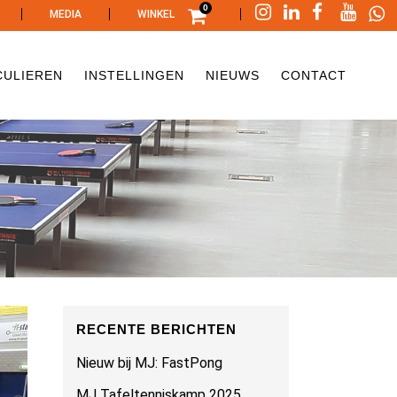
0
|
|
|
MEDIA
WINKEL
CULIEREN
INSTELLINGEN
NIEUWS
CONTACT
RECENTE BERICHTEN
Nieuw bij MJ: FastPong
MJ Tafeltenniskamp 2025