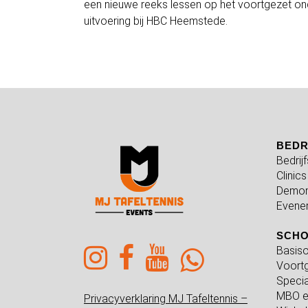
een nieuwe reeks lessen op het voortgezet ond
uitvoering bij HBC Heemstede.
BEDR
Bedrij
Clinics
Demon
Evene
SCH
Basiso
Voortg
Specia
MBO e
Privacyverklaring MJ Tafeltennis –