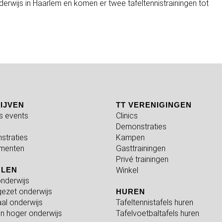
erwijs in Haarlem en komen er twee tafeltennistrainingen tot
IJVEN
TT VERENIGINGEN
fs events
Clinics
Demonstraties
straties
Kampen
menten
Gasttrainingen
Privé trainingen
OLEN
Winkel
nderwijs
ezet onderwijs
HUREN
al onderwijs
Tafeltennistafels huren
n hoger onderwijs
Tafelvoetbaltafels huren