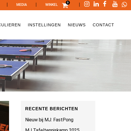
0
|
|
|
MEDIA
WINKEL
CULIEREN
INSTELLINGEN
NIEUWS
CONTACT
RECENTE BERICHTEN
Nieuw bij MJ: FastPong
MJ Tafeltenniskamp 2025