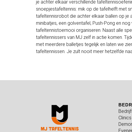
je achter elkaar verschillende tafeltennisoefen
snoepjestafeltennis: mik op de tafelhelft met 
tafeltennisrobot die achter elkaar ballen op je a
minibatjes, een golventafel, Push-Pong en nog 
tafeltennistoernooi organiseren. Naast alle sp
tafeltennissers van MJ zelf in actie komen. Ti
met meerdere balletjes tegelijk en laten we zi
tafeltennissen. Je zult nooit meer hetzelfde na
BEDR
Bedrij
Clinics
Demon
Evene