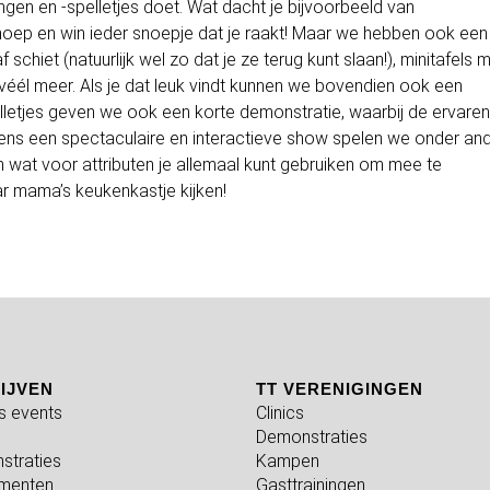
ingen en -spelletjes doet. Wat dacht je bijvoorbeeld van
snoep en win ieder snoepje dat je raakt! Maar we hebben ook een
f schiet (natuurlijk wel zo dat je ze terug kunt slaan!), minitafels 
véél meer. Als je dat leuk vindt kunnen we bovendien ook een
elletjes geven we ook een korte demonstratie, waarbij de ervaren
jdens een spectaculaire en interactieve show spelen we onder an
en wat voor attributen je allemaal kunt gebruiken om mee te
ar mama’s keukenkastje kijken!
IJVEN
TT VERENIGINGEN
fs events
Clinics
Demonstraties
straties
Kampen
menten
Gasttrainingen