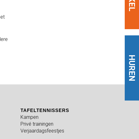
met
dere
HUREN
TAFELTENNISSERS
Kampen
Privé trainingen
Verjaardagsfeestjes