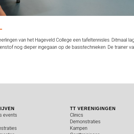
L
rlingen van het Hageveld College een tafeltennisles. Ditmaal lag
fenstof nog dieper ingegaan op de basistechnieken. De trainer v
IJVEN
TT VERENIGINGEN
fs events
Clinics
Demonstraties
straties
Kampen