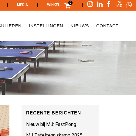
0
|
|
|
MEDIA
WINKEL
CULIEREN
INSTELLINGEN
NIEUWS
CONTACT
RECENTE BERICHTEN
Nieuw bij MJ: FastPong
MJ Tafeltenniskamp 2025