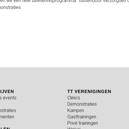
pen we een heel tafeltennisprogramma. Tussendoor verzorgden 
onstraties.
IJVEN
TT VERENIGINGEN
fs events
Clinics
Demonstraties
straties
Kampen
menten
Gasttrainingen
Privé trainingen