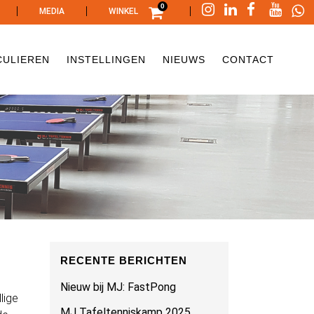
0
|
|
|
MEDIA
WINKEL
CULIEREN
INSTELLINGEN
NIEUWS
CONTACT
RECENTE BERICHTEN
Nieuw bij MJ: FastPong
lige
MJ Tafeltenniskamp 2025