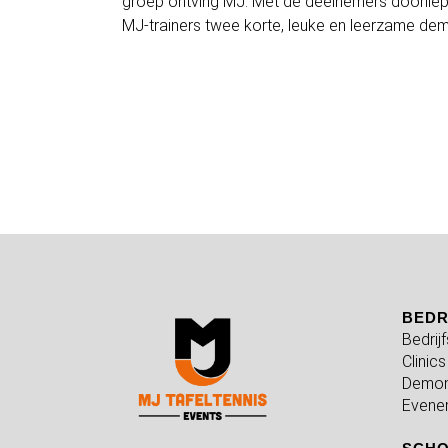
groep ontving MJ. Met de deelnemers doorlie
MJ-trainers twee korte, leuke en leerzame dem
BEDR
Bedrij
Clinics
Demon
Evene