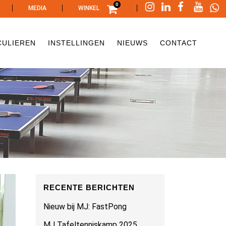
0
|
|
|
MEDIA
WINKEL
CULIEREN
INSTELLINGEN
NIEUWS
CONTACT
RECENTE BERICHTEN
Nieuw bij MJ: FastPong
MJ Tafeltenniskamp 2025