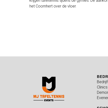
krijgen tafeltennis tijdens de gymles. De aan
het Coornhert over de vloer.
BEDR
Bedrij
Clinics
Demon
Evene