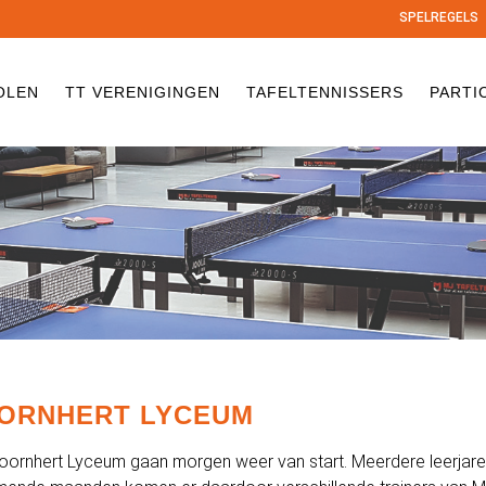
SPELREGELS
OLEN
TT VERENIGINGEN
TAFELTENNISSERS
PARTI
OORNHERT LYCEUM
t Coornhert Lyceum gaan morgen weer van start. Meerdere leerjar