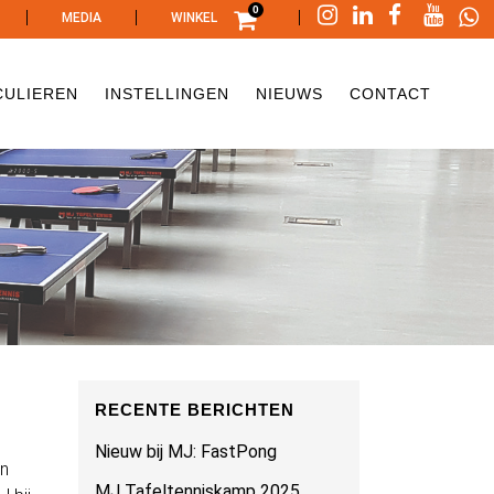
0
|
|
|
MEDIA
WINKEL
CULIEREN
INSTELLINGEN
NIEUWS
CONTACT
RECENTE BERICHTEN
Nieuw bij MJ: FastPong
en
MJ Tafeltenniskamp 2025