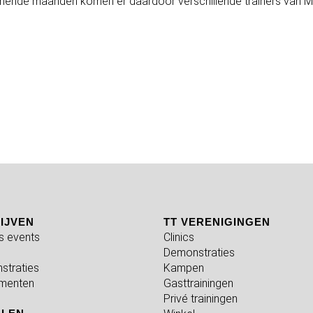
komende maanden komen er daardoor verschillende trainers van MJ
IJVEN
TT VERENIGINGEN
fs events
Clinics
Demonstraties
straties
Kampen
menten
Gasttrainingen
Privé trainingen