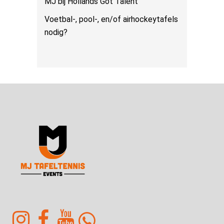
MJ bij Hollands Got Talent
Voetbal-, pool-, en/of airhockeytafels
nodig?