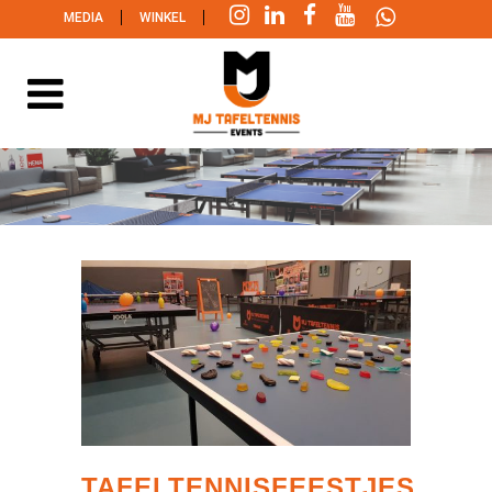
|
|
MEDIA
WINKEL
TAFELTENNISFEESTJES