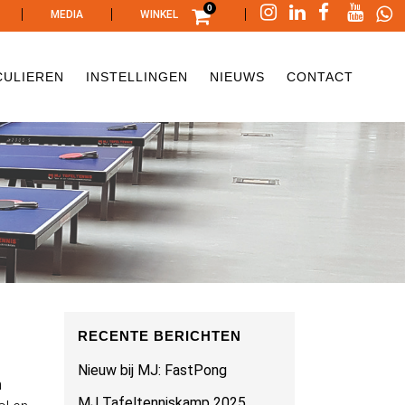
0
|
|
|
MEDIA
WINKEL
CULIEREN
INSTELLINGEN
NIEUWS
CONTACT
RECENTE BERICHTEN
Nieuw bij MJ: FastPong
n
MJ Tafeltenniskamp 2025