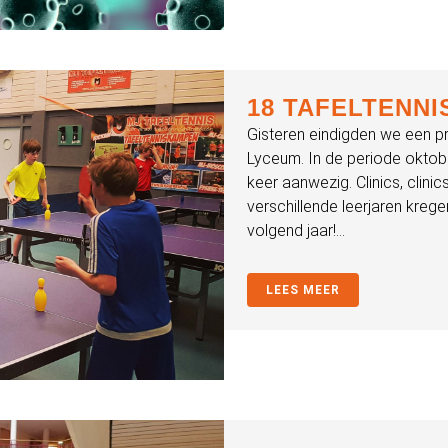
18 TAFELTENNI
Gisteren eindigden we een pr
Lyceum. In de periode oktob
keer aanwezig. Clinics, clinic
verschillende leerjaren krege
volgend jaar!...
LEES MEER