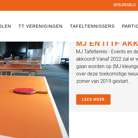
SPELREGELS
OLEN
TT VERENIGINGEN
TAFELTENNISSERS
PARTI
MJ EN ITTF A
MJ Tafeltennis - Events en de
akkoord! Vanaf 2022 zal er 
gaan worden op (MJ kleurige)
over deze toekomstige nieuwe 
zomer van 2019 gestart....
LEES MEER