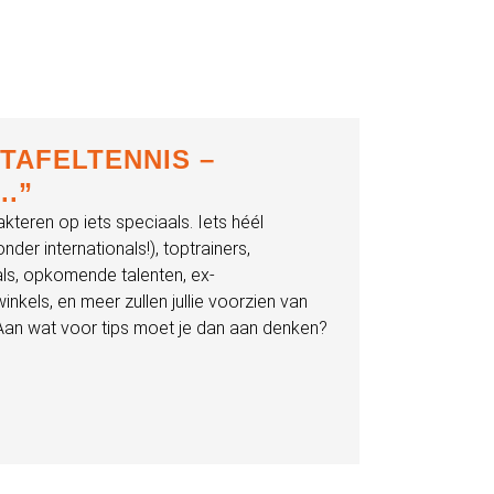
 TAFELTENNIS –
..”
rakteren op iets speciaals. Iets héél
der internationals!), toptrainers,
als, opkomende talenten, ex-
nkels, en meer zullen jullie voorzien van
an wat voor tips moet je dan aan denken?