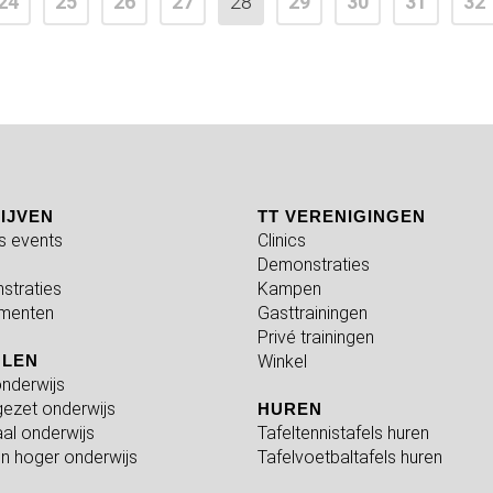
24
25
26
27
28
29
30
31
32
IJVEN
TT VERENIGINGEN
fs events
Clinics
Demonstraties
straties
Kampen
menten
Gasttrainingen
Privé trainingen
OLEN
Winkel
nderwijs
ezet onderwijs
HUREN
al onderwijs
Tafeltennistafels huren
n hoger onderwijs
Tafelvoetbaltafels huren