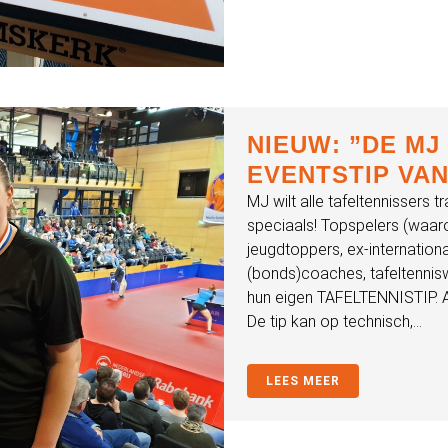
NIEUW: ”DE MJ
EVENTSTIP VAN
MJ wilt alle tafeltennissers t
speciaals! Topspelers (waaron
jeugdtoppers, ex-internation
(bonds)coaches, tafeltenniswi
hun eigen TAFELTENNISTIP. A
De tip kan op technisch,...
LEES MEER