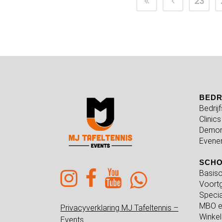
23
BEDR
Bedrij
Clinics
Demon
Evene
SCH
Basiso
Voortg
Specia
MBO e
Privacyverklaring MJ Tafeltennis –
Winkel
Events