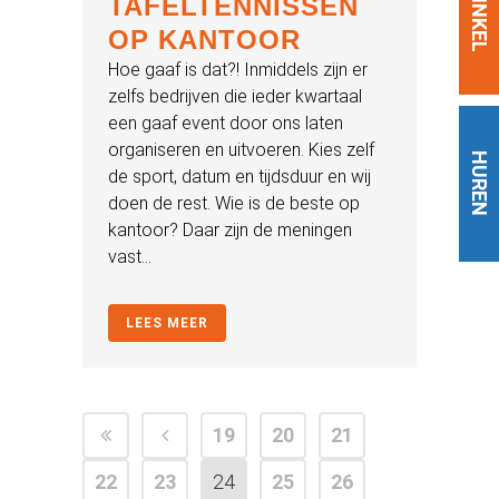
WINKEL
TAFELTENNISSEN
OP KANTOOR
Hoe gaaf is dat?! Inmiddels zijn er
zelfs bedrijven die ieder kwartaal
een gaaf event door ons laten
organiseren en uitvoeren. Kies zelf
HUREN
de sport, datum en tijdsduur en wij
doen de rest. Wie is de beste op
kantoor? Daar zijn de meningen
vast...
LEES MEER
19
20
21
22
23
24
25
26